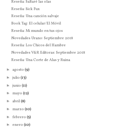
Reseña: Saltaré las olas
Reseña: Sick Fux
Reseña: Una canción salvaje
Book Tag: El celular/El Móvil
Reseña: Mi mundo en tus ojos
Novedades Urano: Septiembre 2018
Reseña: Los Chicos del Hambre
Novedades V&R Editoras: Septiembre 2018
Reseña: Una Corte de Alas y Ruina
►
agosto
(9)
►
julio
(13)
►
junio
(11)
►
mayo
(12)
►
abril
(8)
►
marzo
(10)
►
febrero
(5)
►
enero
(10)