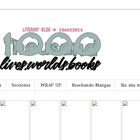
1000 lives 1000 worlds 1000 books
s
Secciones
WRAP UP
Reseñando Mangas
En mis 