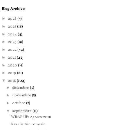
Blog Archive
►
2026
(3)
►
2025
(18)
►
2024
(4)
►
2023
(18)
►
2022
(34)
►
2021
(42)
►
2020
(71)
►
2019
(81)
▼
2018
(104)
►
diciembre
(3)
►
noviembre
(5)
►
octubre
(7)
▼
septiembre
(11)
WRAP UP: Agosto 2018
Reseña: Sin corazón