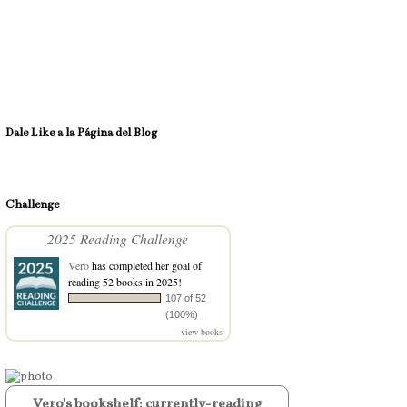
Dale Like a la Página del Blog
Challenge
2025 Reading Challenge
Vero
has completed her goal of
reading 52 books in 2025!
107 of 52
(100%)
view books
Vero's bookshelf: currently-reading